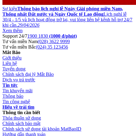
Sự kiện
Thông báo lịch nghỉ lễ Ngày Giải phóng miền Nam,
Thống nhất Đất nước và Ngày Quốc tế Lao động
Lịch nghỉ lễ
30/4 - 1/5 và lịch hoạt động trở lại, vui lòng liên hệ kênh hỗ trợ 24/7
khi cần.
29/04/2026
Xem thêm
Support 24/7
1900 1830
(1000 đ/phút)
Tư vấn miền Nam
(028) 3622 9999
Tư vấn miền Bắc
(024) 35 123456
Mắt Bão
Giới thiệu
Liên hệ
Tuyển dụng
Chính sách đại lý Mắt Bão
Dịch vụ trả trước
Tin tức
Tin khuyến mãi
Thông báo
Tin công nghệ
Hiểu về trái tim
Thông tin cần biết
Thỏa thuận sử dụng
Chính sách bảo mật
Chính sách sử dụng tài khoản MatBaoID
Hướng dẫn thanh toán