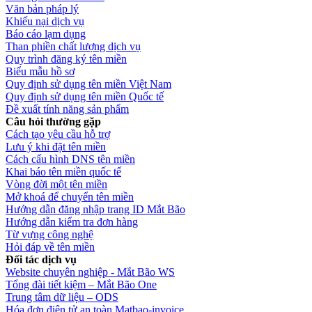
Văn bản pháp lý
Khiếu nại dịch vụ
Báo cáo lạm dụng
Than phiền chất lượng dịch vụ
Quy trình đăng ký tên miền
Biểu mẫu hồ sơ
Quy định sử dụng tên miền Việt Nam
Quy định sử dụng tên miền Quốc tế
Đề xuất tính năng sản phẩm
Câu hỏi thường gặp
Cách tạo yêu cầu hỗ trợ
Lưu ý khi đặt tên miền
Cách cấu hình DNS tên miền
Khai báo tên miền quốc tế
Vòng đời một tên miền
Mở khoá để chuyển tên miền
Hướng dẫn đăng nhập trang ID Mắt Bão
Hướng dẫn kiểm tra đơn hàng
Từ vựng công nghệ
Hỏi đáp về tên miền
Đối tác dịch vụ
Website chuyên nghiệp - Mắt Bão WS
Tổng đài tiết kiệm – Mắt Bão One
Trung tâm dữ liệu – ODS
Hóa đơn điện tử an toàn Matbao-invoice