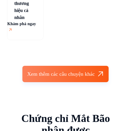
thương
hiệu cá
nhân
Khám phá ngay
Khá
Xem thêm các câu chuyện khác
Chứng chỉ Mắt Bão
nhận được