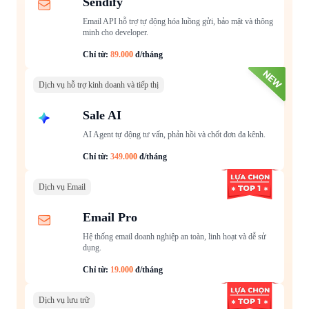
Sendify
Email API hỗ trợ tự động hóa luồng gửi, bảo mật và thông
minh cho developer.
Chỉ từ:
89.000
đ/tháng
Dịch vụ hỗ trợ kinh doanh và tiếp thị
Sale AI
AI Agent tự động tư vấn, phản hồi và chốt đơn đa kênh.
Chỉ từ:
349.000
đ/tháng
Dịch vụ Email
Email Pro
Hệ thống email doanh nghiệp an toàn, linh hoạt và dễ sử
dụng.
Chỉ từ:
19.000
đ/tháng
Dịch vụ lưu trữ