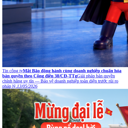
Tin công ty
Mắt Bão đồng hành cùng doanh nghiệp chuẩn hóa
bản quyền theo Công điện 38/CĐ-TTg
Giải pháp bản quyền
chính hãng uy tín — Bảo vệ doanh nghiệp toàn diện trước rủi ro
pháp lý.
13/05/2026