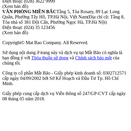
Điện thoại:
(028) 3622 9999
(Xem bản đồ)
VĂN PHÒNG MIỀN BẮC
Tầng 5, Tòa Rosary, 89 Lạc Long
Quân, Phường Tây Hồ, TP.Hà Nội, Việt Nam
(Địa chỉ cũ: Tầng 8,
Tòa nhà số 381 Đội Cấn, Phường Ngọc Hà, TP.Hà Nội)
Điện thoại:
(024) 35 123456
(Xem bản đồ)
Copyright© Mat Bao Company. All Reserved.
Sử dụng nội dung ở trang này và dịch vụ tại Mắt Bão có nghĩa là
bạn đồng ý với
Thỏa thuận sử dụng
và
Chính sách bảo mật
của
chúng tôi.
Công ty cổ phần Mắt Bão - Giấy phép kinh doanh số: 0302712571
cấp ngày 04/09/2002 bởi Sở Kế Hoạch và Đầu Tư Tp. Hồ Chí
Minh.
Giấy phép cung cấp dịch vụ Viễn thông số 247/GP-CVT cấp ngày
08 tháng 05 năm 2018.