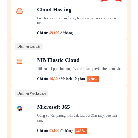
Cloud Hosting
Lưu trữ web hiệu suất cao, linh hoạt, tối ưu cho website
lớn.
Chỉ từ:
49.000
đ/tháng
Dịch vụ lưu trữ
MB Elastic Cloud
Tối ưu chi phí cho bạn, tùy chỉnh tài nguyên theo nhu cầu.
Chỉ từ:
46,30
đ*/block 10 phút
-20%
Dịch vụ Workspace
Microsoft 365
Công cụ văn phòng hiện đại, lưu trữ đám mây, bảo mật
cao.
Chỉ từ:
95.000
đ/tháng
-48%