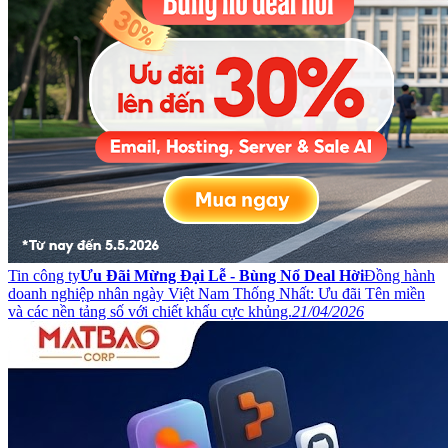
Tin công ty
Ưu Đãi Mừng Đại Lễ - Bùng Nổ Deal Hời
Đồng hành
doanh nghiệp nhân ngày Việt Nam Thống Nhất: Ưu đãi Tên miền
và các nền tảng số với chiết khấu cực khủng.
21/04/2026