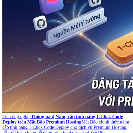
Tin công nghệ
[Thông báo] Nâng cấp tính năng 1-Click Code
Deploy trên Mắt Bão Premium Hosting
Mắt Bão chính thức nâng
cấp tính năng 1-Click Code Deploy cho dịch vụ Premium Hosting,
hỗ trợ khách hàng dễ dàng triển khai các...
25/03/2026